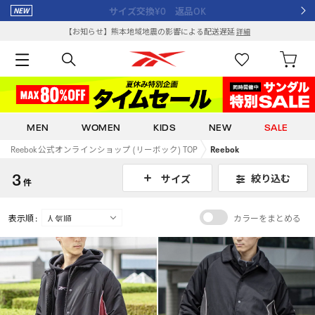
サイズ交換¥0 返品OK
【お知らせ】熊本地域地震の影響による配送遅延
詳細
MEN
WOMEN
KIDS
NEW
SALE
Reebok 公式オンラインショップ (リーボック) TOP
Reebok
3
絞り込む
サイズ
件
表示順 :
カラーをまとめる