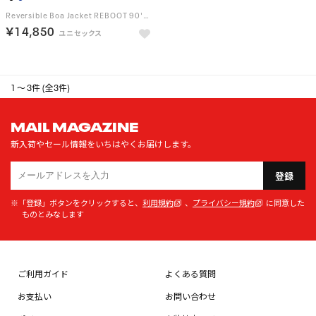
Reversible Boa Jacket REBOOT 90's （NV/BL）
￥14,850
1 ～ 3件 (全3件)
MAIL MAGAZINE
新入荷やセール情報をいちはやくお届けします。
登録
※「登録」ボタンをクリックすると、
利用規約
、
プライバシー規約
に同意した
ものとみなします
ご利用ガイド
よくある質問
お支払い
お問い合わせ