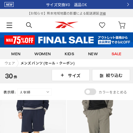
サイズ交換¥0 返品OK
【お知らせ】熊本地域地震の影響による配送遅延
詳細
MEN
WOMEN
KIDS
NEW
SALE
ウェア
メンズ パンツ (セール・クーポン)
30
絞り込む
サイズ
件
表示順 :
カラーをまとめる