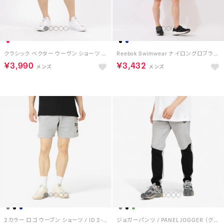
クラシック ベクター ウーヴン ショーツ / CL F FR VECTOR WOVEN SHORT （ベクターレッド）
Reebok Swimwear ナイロングロブランショーツ （ネイビー）
￥3,990
￥3,432
2カラー ロゴ ウーブン ショーツ / ID 2-COLOR LOGO 7 SHORT （グレー）
ジョガーパンツ / PANEL JOGGER （グレー/ブラック）