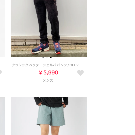
（アーミーグリーン/ブラック）
クラシック ベクター シェルパ パンツ / CL F VECTOR SHERPA PANT （ブラック）
￥5,990