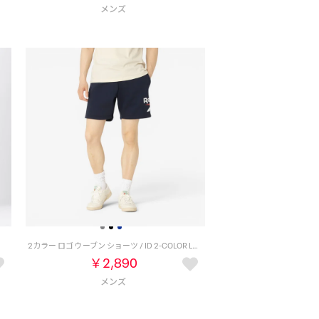
2カラー ロゴ ウーブン ショーツ / ID 2-COLOR LOGO 7 SHORT （ネイビー）
￥2,890