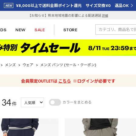
¥8,000以上で送料全額ポイント還元 サイズ交換¥0 返品OK
【お知らせ】熊本地域地震の影響による配送遅延
詳細
IDS
NEW
SALE
STORE
>
メンズ
>
ウェア
>
メンズ パンツ (セール・クーポン)
会員限定OUTLETは
こちら
※ログインが必要です
34
カラーをまとめる
：
件