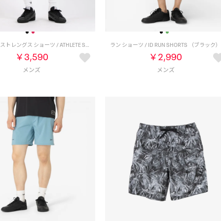
アスリート ストレングス ショーツ / ATHLETE STRENGTH SHORT （レッド）
ラン ショーツ / ID RUN SHORTS （ブラック
￥3,590
￥2,990