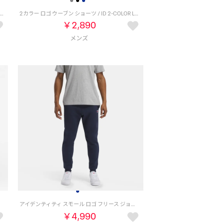
サーフトランクス【返品不可商品】 （ブラック）
2カラー ロゴ ウーブン ショーツ / ID 2-COLOR LOGO 7 SHORT （グレー）
￥2,890
アイデンティティ スモール ロゴ フリース ジョガー / IDENTITY SMALL LOGO FLEECE JOGGER （ベクターネイビー）
￥4,990