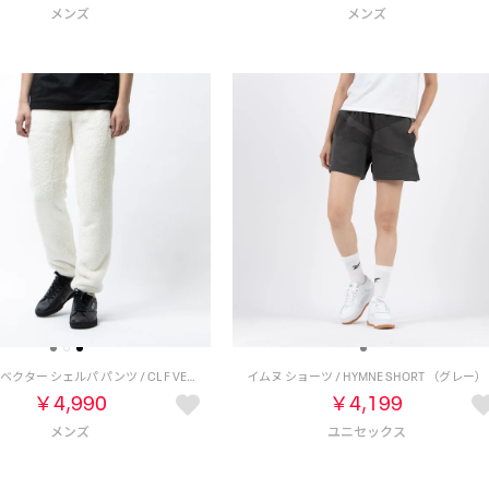
クラシック ベクター シェルパ パンツ / CL F VECTOR SHERPA PANT （クラシックホワイト）
イムヌ ショーツ / HYMNE SHORT （グレー）
￥4,990
￥4,199