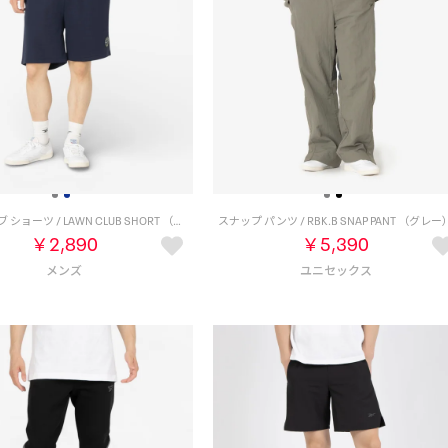
ローンクラブ ショーツ / LAWN CLUB SHORT （ネイビー）
スナップ パンツ / RBK.B SNAP PANT （グレー
￥2,890
￥5,390