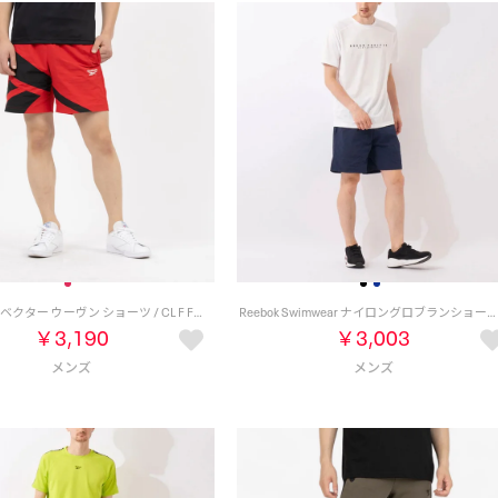
クラシック ベクター ウーヴン ショーツ / CL F FR VECTOR WOVEN SHORT （ベクターレッド）
Reebok Swimwear ナイロングロブランショーツ （ネイビー）
￥3,190
￥3,003