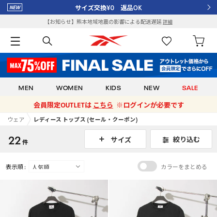
サイズ交換¥0 返品OK
【お知らせ】熊本地域地震の影響による配送遅延
詳細
MEN
WOMEN
KIDS
NEW
SALE
会員限定OUTLETは
こちら
※ログインが必要です
ウェア
レディース トップス (セール・クーポン)
22
絞り込む
サイズ
件
表示順 :
カラーをまとめる