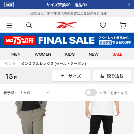
サイズ交換¥0 返品OK
【お知らせ】熊本地域地震の影響による配送遅延
詳細
MEN
WOMEN
KIDS
NEW
SALE
パンツ
メンズ フルレングス (セール・クーポン)
15
絞り込む
サイズ
件
表示順 :
カラーをまとめる