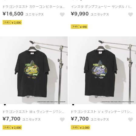
ドラゴンクエスト カラーコンビネーション トラックジャケット / DRAGON QUEST Color Combination Track Jacket （ベージュ）
インスタ ポンプフューリー サンダル / INSTAPUMP FURY SANDAL （ブラック/ホワイト）
￥16,500
￥9,990
￥2,000
HOT
￥440
ドラゴンクエスト Ⅷ x ヴィンテージTシャツ / DRAGON QUEST Ⅷ x VINTAGE TEE 【返品不可商品】（ブラック/イエロー）
ドラゴンクエスト Ⅴ x ヴィンテージTシャツ / DRAGON QUEST Ⅴ x VINTAGE TEE 【返品不可商品】 （ブラック/パープル）
￥7,700
￥7,700
￥2,000
￥2,000