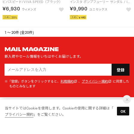
ビバスピード/VIVA SPEED （ブラック）
インスタ ポンプフューリー サンダル / INSTAPUMP FURY SANDAL （ホワイト）
￥6,930
￥9,990
20
￥440
1 ～ 20件 (全20件)
MAIL MAGAZINE
新入荷やセール情報をいちはやくお届けします。
登録
※「登録」ボタンをクリックすると、
利用規約
、
プライバシー規約
に同意した
ものとみなします
当サイトではCookieを使用します。Cookieの使用に関する詳細は「
ご利用ガイド
よくある質問
OK
プライバシー規約
」をご覧ください。
お支払い
お問い合わせ
ポイント
衣装協力・リース