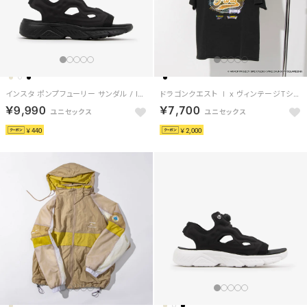
インスタ ポンプフューリー サンダル / INSTAPUMP FURY SANDAL （ブラック）
ドラゴンクエスト Ⅰ x ヴィンテージTシャツ / DRAGON QUEST Ⅰ x VINTAGE TEE 【返品不可商品】 （ブラック/オレンジ）
￥9,990
￥7,700
￥440
￥2,000