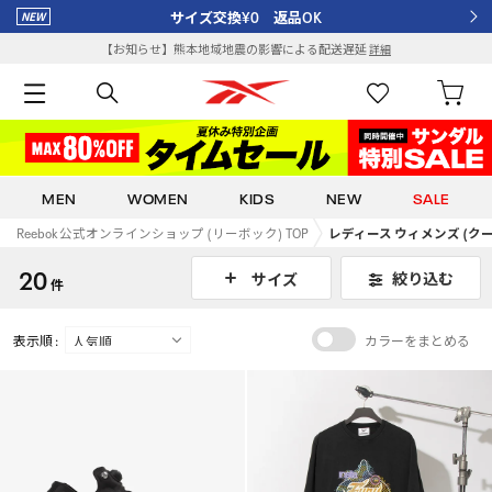
サイズ交換¥0 返品OK
【お知らせ】熊本地域地震の影響による配送遅延
詳細
MEN
WOMEN
KIDS
NEW
SALE
Reebok 公式オンラインショップ (リーボック) TOP
レディース ウィメンズ (ク
20
絞り込む
サイズ
件
表示順 :
カラーをまとめる