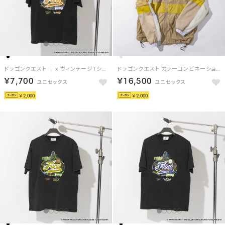
ドラゴンクエスト Ⅰ x ヴィンテージTシャツ / DRAGON QUEST Ⅰ x VINTAGE TEE 【返品不可商品】 （ブラック/オレンジ）
ドラゴンクエスト カラーコンビネーション トラックジャケット / DRAGON QUEST Color Combination Track Jacket （ベージュ）
￥7,700
￥16,500
￥2,000
￥2,000