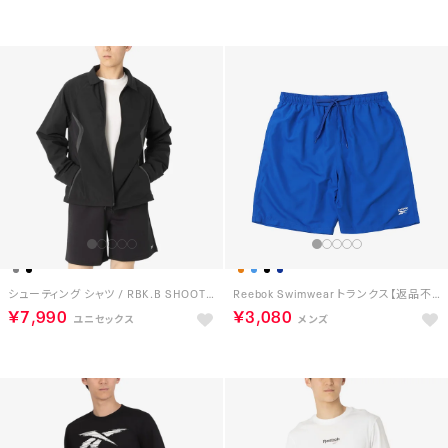
シューティング シャツ / RBK.B SHOOTING SHIRT （ブラック）
Reebok Swimwear トランクス【返品不可商品】 （BL）
￥7,990
￥3,080