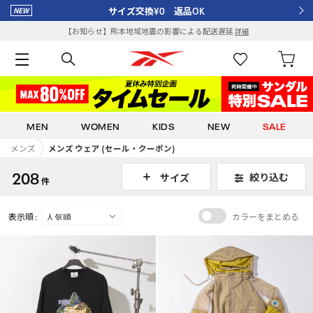
サイズ交換¥0 返品OK
【お知らせ】熊本地域地震の影響による配送遅延
詳細
MEN
WOMEN
KIDS
NEW
SALE
メンズ
メンズ ウェア (セール・クーポン)
208
絞り込む
サイズ
件
表示順 :
カラーをまとめる