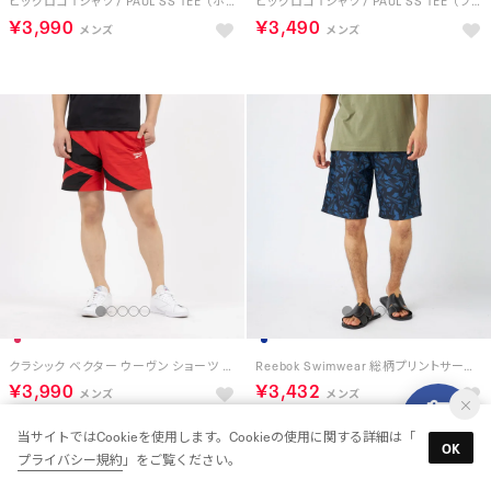
ビッグロゴ Tシャツ / PAUL SS TEE （ホワイト）
ビッグロゴ Tシャツ / PAUL SS TEE （ライトグレー）
￥3,990
￥3,490
クラシック ベクター ウーヴン ショーツ / CL F FR VECTOR WOVEN SHORT （ベクターレッド）
Reebok Swimwear 総柄プリントサーフトランクス【返品不可商品】 （ネイビー）
￥3,990
￥3,432
当サイトではCookieを使用します。Cookieの使用に関する詳細は「
OK
プライバシー規約
」をご覧ください。