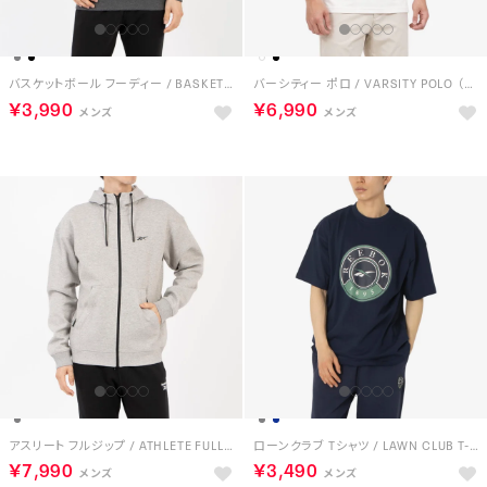
バスケットボール フーディー / BASKETBALL HOODIE （ダークグレー）
バーシティー ポロ / VARSITY POLO （チョーク）
￥3,990
￥6,990
アスリート フルジップ / ATHLETE FULL ZIP （ミディアムグレー）
ローンクラブ Tシャツ / LAWN CLUB T-SHIRT （ネイビー）
￥7,990
￥3,490