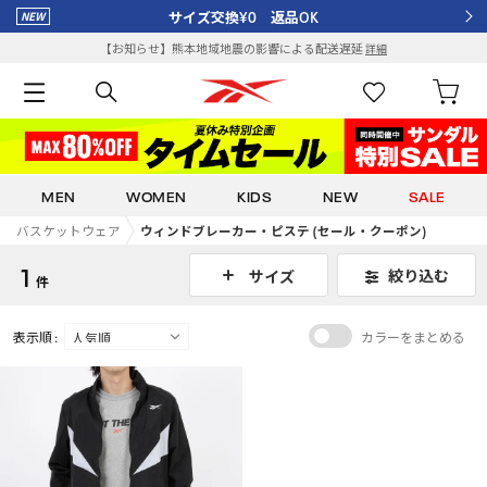
サイズ交換¥0 返品OK
【お知らせ】熊本地域地震の影響による配送遅延
詳細
MEN
WOMEN
KIDS
NEW
SALE
バスケットウェア
ウィンドブレーカー・ピステ (セール・クーポン)
1
絞り込む
サイズ
件
表示順 :
カラーをまとめる