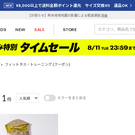
¥8,000以上で送料全額ポイント還元 サイズ交換¥0 返品OK
【お知らせ】熊本地域地震の影響による配送遅延
詳細
IDS
NEW
SALE
STORE
>
フィットネス・トレーニング (クーポン)
1
カラーをまとめる
：
件