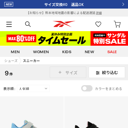
サイズ交換¥0 返品OK
【お知らせ】熊本地域地震の影響による配送遅延
詳細
MEN
WOMEN
KIDS
NEW
SALE
シューズ
スニーカー
9
絞り込む
サイズ
件
表示順 :
カラーをまとめる