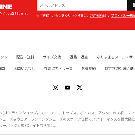
INE
やくお届けします。
※「登録」ボタンをクリックすると、
利用規約
、
プライバシー規
イント
配送・送料
サイズ交換
返品・返金
なりすましメール・サ
質問
お問い合わせ
衣装協力・リース
各種規約
特定商取引法に基
ク）公式オンラインショップ。スニーカー、トップス、ボトムス、アウターのスポーツ
シューズ＆ウェア、ランニングシューズのスポーツ仕様でパフォーマンスを最大限
リーボック公式ECサイトならでは。