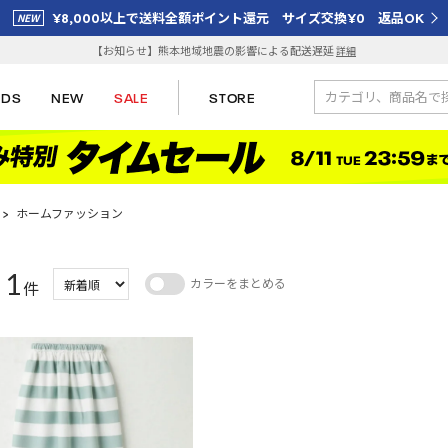
¥8,000以上で送料全額ポイント還元 サイズ交換¥0 返品OK
【お知らせ】熊本地域地震の影響による配送遅延
詳細
IDS
NEW
SALE
STORE
>
ホームファッション
1
カラーをまとめる
：
件