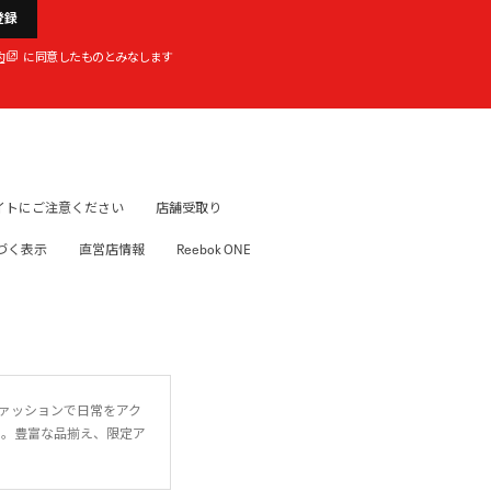
登録
約
に同意したものとみなします
イトにご注意ください
店舗受取り
づく表示
直営店情報
Reebok ONE
ファッションで日常をアク
に。豊富な品揃え、限定ア