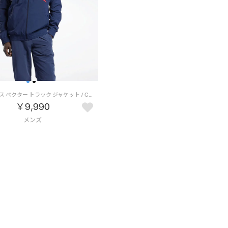
クラシックス ベクター トラック ジャケット / Classics Vector Track Jacket （ベクターネイビー）
￥9,990