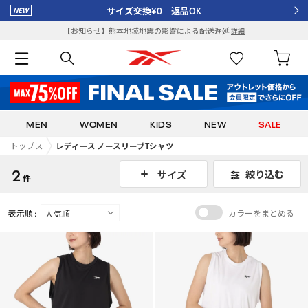
サイズ交換¥0 返品OK
【お知らせ】熊本地域地震の影響による配送遅延
詳細
MEN
WOMEN
KIDS
NEW
SALE
トップス
レディース ノースリーブTシャツ
2
絞り込む
サイズ
件
表示順 :
カラーをまとめる