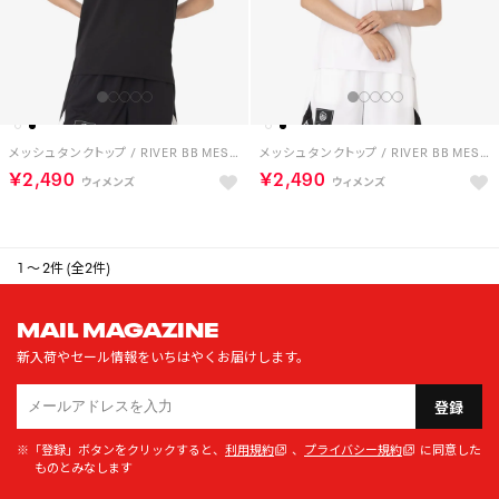
メッシュ タンクトップ / RIVER BB MESH TANK （ブラック）
メッシュ タンクトップ / RIVER BB MESH TANK （ホワイト）
￥2,490
￥2,490
1 ～ 2件 (全2件)
MAIL MAGAZINE
新入荷やセール情報をいちはやくお届けします。
登録
※「登録」ボタンをクリックすると、
利用規約
、
プライバシー規約
に同意した
ものとみなします