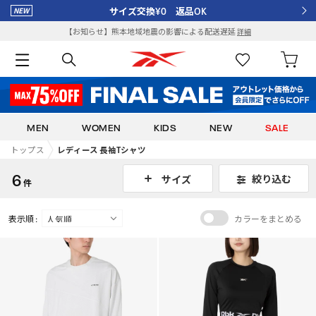
サイズ交換¥0 返品OK
【お知らせ】熊本地域地震の影響による配送遅延
詳細
MEN
WOMEN
KIDS
NEW
SALE
トップス
レディース 長袖Tシャツ
6
絞り込む
サイズ
件
表示順 :
カラーをまとめる