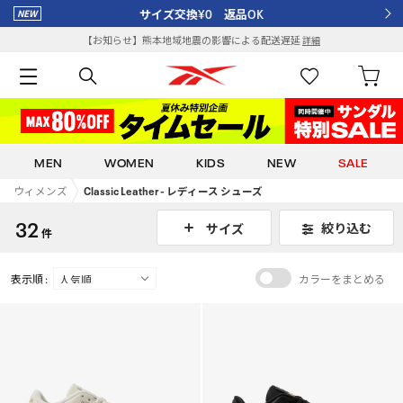
サイズ交換¥0 返品OK
【お知らせ】熊本地域地震の影響による配送遅延
詳細
MEN
WOMEN
KIDS
NEW
SALE
ウィメンズ
Classic Leather - レディース シューズ
32
絞り込む
サイズ
件
表示順 :
カラーをまとめる