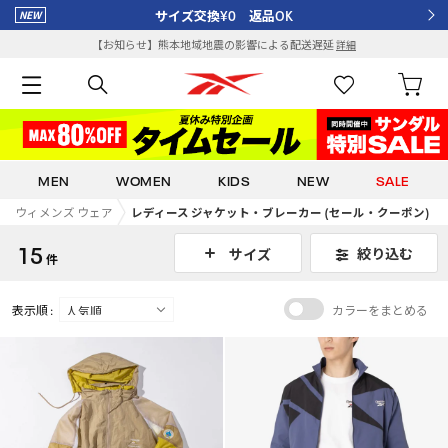
サイズ交換¥0 返品OK
【お知らせ】熊本地域地震の影響による配送遅延
詳細
MEN
WOMEN
KIDS
NEW
SALE
ウィメンズ ウェア
レディース ジャケット・ブレーカー (セール・クーポン)
15
絞り込む
サイズ
件
表示順 :
カラーをまとめる