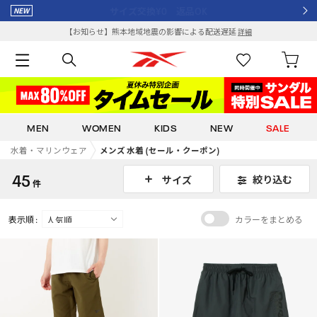
¥8,000以上で送料全額ポイント還元
【お知らせ】熊本地域地震の影響による配送遅延
詳細
MEN
WOMEN
KIDS
NEW
SALE
水着・マリンウェア
メンズ 水着 (セール・クーポン)
45
絞り込む
サイズ
件
表示順 :
カラーをまとめる