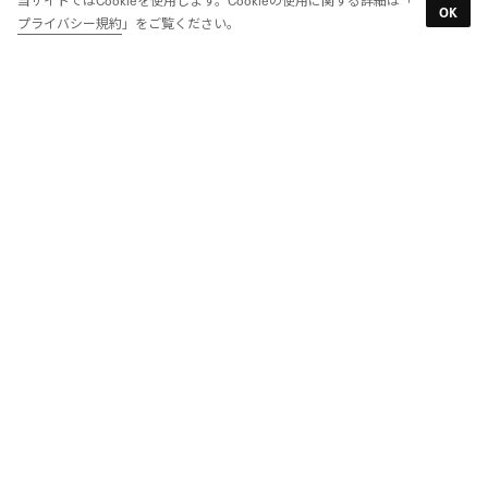
OK
プライバシー規約
」をご覧ください。
Reebok Swimwear エンボスサーフトランクス【返品不可商品】 （ブラック）
Reebok Swimwear エンボスサーフトランクス【返品不可商品】 （ネイビー）
￥3,773
￥3,773