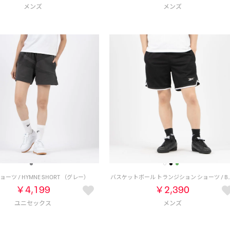
ョーツ / HYMNE SHORT （グレー）
バスケットボール トランジション ショーツ / BASKETB
￥4,199
￥2,390