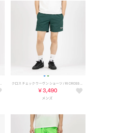
ン ショーツ / CL F FR VECTOR WOVEN SHORT （ベクターレッド）
クロス チェック ウーヴン ショーツ / RI CROSS CHECK WOVEN SHORT （グリーン）
￥3,490