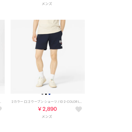
ALL TRANSITION SHORT （ブラック/ホワイト）
2カラー ロゴ ウーブン ショーツ / ID 2-COLOR LOGO 7 SHORT （ネイビー）
￥2,890