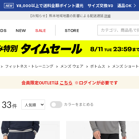
¥8,000以上で送料全額ポイント還元 サイズ交換¥0 返品OK
【お知らせ】熊本地域地震の影響による配送遅延
詳細
IDS
NEW
SALE
STORE
>
フィットネス・トレーニング
>
メンズ ウェア
>
ボトムス
>
メンズ ショート
会員限定OUTLETは
こちら
※ログインが必要です
33
カラーをまとめる
：
件