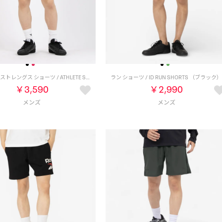
アスリート ストレングス ショーツ / ATHLETE STRENGTH SHORT （レッド）
ラン ショーツ / ID RUN SHORTS （ブラック
￥3,590
￥2,990