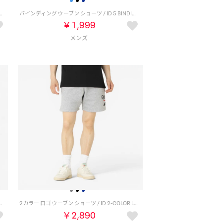
/ LAWN CLUB SHORT （グレー）
バインディング ウーブン ショーツ / ID 5 BINDING WOVEN SHORTS （ブラック）
￥1,999
BASKETBALL TRANSITION SHORT （ブラック）
2カラー ロゴ ウーブン ショーツ / ID 2-COLOR LOGO 7 SHORT （グレー）
￥2,890