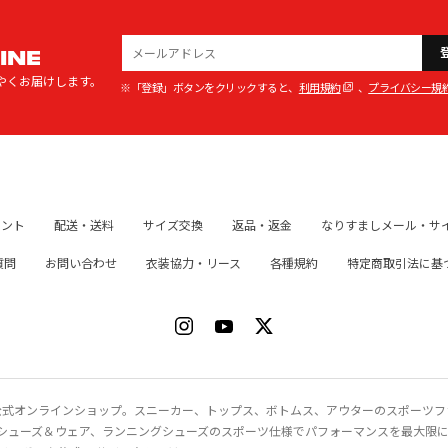
INE
やくお届けします。
※「登録」ボタンをクリックすると、
利用規約
、
プライバシー規
イント
配送・送料
サイズ交換
返品・返金
なりすましメール・サ
質問
お問い合わせ
衣装協力・リース
各種規約
特定商取引法に基
ク）公式オンラインショップ。スニーカー、トップス、ボトムス、アウターのスポーツ
シューズ＆ウェア、ランニングシューズのスポーツ仕様でパフォーマンスを最大限