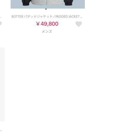
ee-FIT VECTOR WIND JACKET （ダスティピンク）
BOTTER パデッドジャケット / PADDED JACKET （グレー）
￥49,800
 ベクター トラックジャケット / Classics Vector Track Jacket （ホワイト）