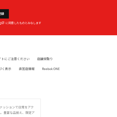
登録
約
に同意したものとみなします
イトにご注意ください
店舗受取り
づく表示
直営店情報
Reebok ONE
ファッションで日常をアク
に。豊富な品揃え、限定ア