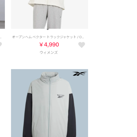
Ree-FIT VECTOR WIND JACKET （ホワイト）
オープンヘム ベクター トラックジャケット / OPEN HEM VECTOR TRACK JACKET （チョーク/グレー）
￥4,990