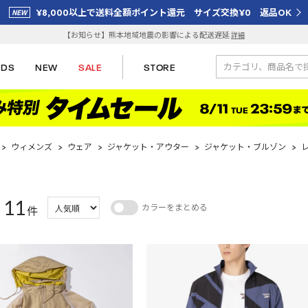
¥8,000以上で送料全額ポイント還元 サイズ交換¥0 返品OK
【お知らせ】熊本地域地震の影響による配送遅延
詳細
IDS
NEW
SALE
STORE
>
ウィメンズ
>
ウェア
>
ジャケット・アウター
>
ジャケット・ブルゾン
>
11
カラーをまとめる
：
件