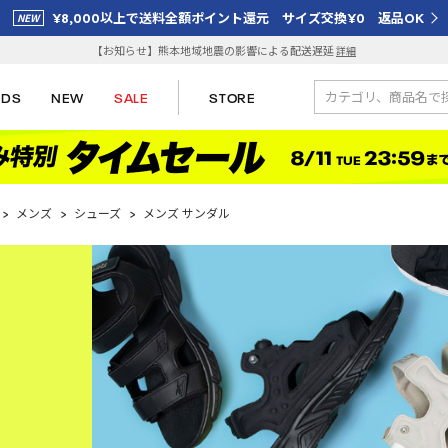
¥8,000以上で送料全額ポイント還元 サイズ交換¥0 返品OK
【お知らせ】熊本地域地震の影響による配送遅延
詳細
IDS
NEW
SALE
STORE
>
メンズ
>
シューズ
>
メンズ サンダル