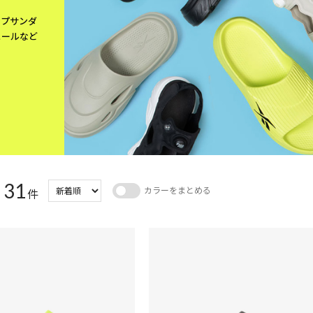
ンプサンダ
ュールなど
31
カラーをまとめる
：
件