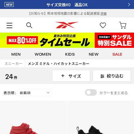
サイズ交換¥0 返品OK
【お知らせ】熊本地域地震の影響による配送遅延
詳細
MEN
WOMEN
KIDS
NEW
SALE
スニーカー
メンズ ミドル・ハイカットスニーカー
24
絞り込む
サイズ
件
表示順 :
カラーをまとめる