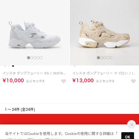
インスタ ポンプフューリー 95 / INSTAPUMP FURY 95 （フットウェアホワイト）
インスタ ポンプフューリー ナイロン / INSTAPUMP FURY Nylon Shoes （ユーティリティベージュ）
￥10,000
￥13,000
HOT
1 ～ 24件 (全24件)
MAIL MAGAZINE
当サイトではCookieを使用します。Cookieの使用に関する詳細は「
新入荷やセール情報をいちはやくお届けします。
OK