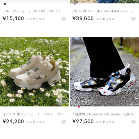
ブルータス ロー / BRUTUS LOW （ブラック）
INSTAPUMP FURY 94 OMMO （パープル）
￥15,400
￥39,600
インスタ ポンプフューリー 94 ビーグルスカウト / INSTAPUMP FURY 94 BEAGLE SCOUTS（ベージュ）
『機動戦士Gundam GQuuuuuuX』INSTAPUMP FURY 94 GQuuuuuuX （WH/BU）
￥24,200
￥27,500