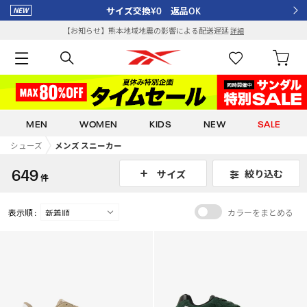
サイズ交換¥0 返品OK
【お知らせ】熊本地域地震の影響による配送遅延
詳細
MEN
WOMEN
KIDS
NEW
SALE
シューズ
メンズ スニーカー
649
絞り込む
サイズ
件
表示順 :
カラーをまとめる