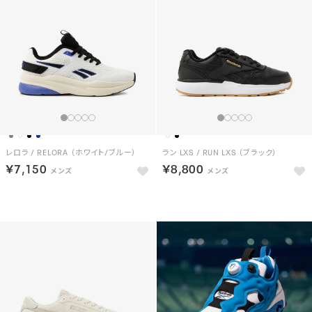
レロラ / RELORA （ホワイト/ブルー）
ラン LXS / RUN LXS （ブラック）
￥7,150
￥8,800
NEW
NEW