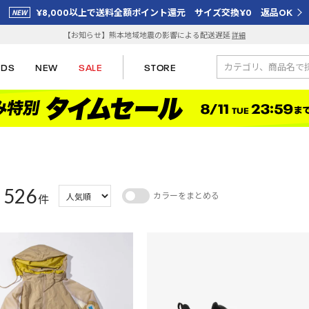
¥8,000以上で送料全額ポイント還元 サイズ交換¥0 返品OK
【お知らせ】熊本地域地震の影響による配送遅延
詳細
IDS
NEW
SALE
STORE
526
カラーをまとめる
：
件