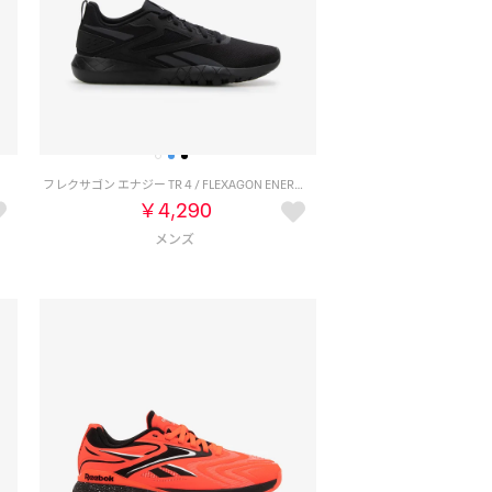
）
フレクサゴン エナジー TR 4 / FLEXAGON ENERGY TR 4 SA （コアブラック）
￥4,290