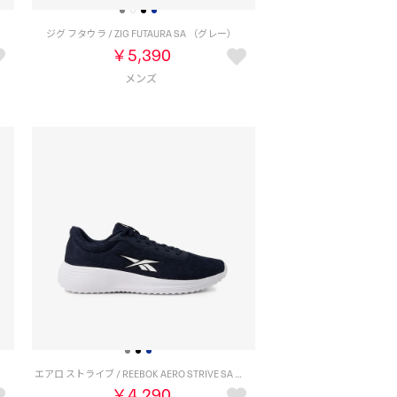
）
ジグ フタウラ / ZIG FUTAURA SA （グレー）
￥5,390
）
エアロ ストライブ / REEBOK AERO STRIVE SA （ネイビー）
￥4,290