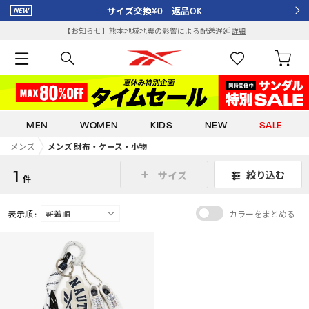
サイズ交換¥0 返品OK
【お知らせ】熊本地域地震の影響による配送遅延
詳細
MEN
WOMEN
KIDS
NEW
SALE
メンズ
メンズ 財布・ケース・小物
1
絞り込む
サイズ
件
表示順 :
カラーをまとめる