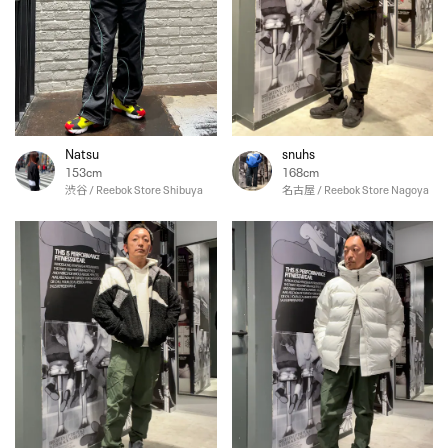
Natsu
snuhs
153cm
168cm
渋谷 / Reebok Store Shibuya
名古屋 / Reebok Store Nagoya