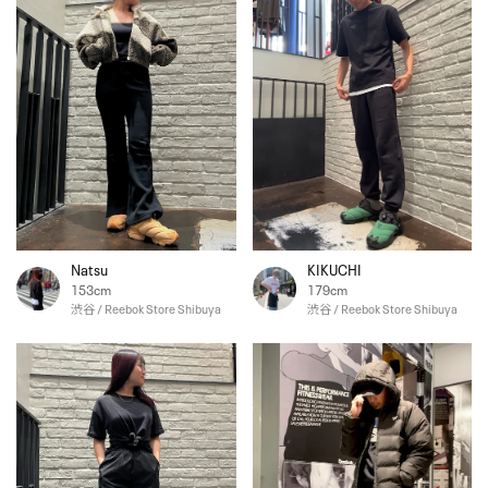
Natsu
KIKUCHI
153cm
179cm
渋谷 / Reebok Store Shibuya
渋谷 / Reebok Store Shibuya