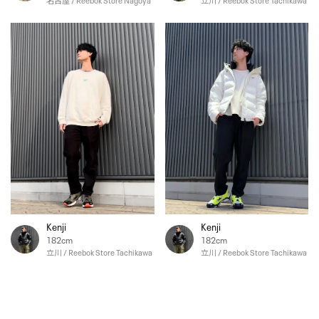
名古屋 / Reebok Store Nagoya
立川 / Reebok Store Tachikawa
Kenji
Kenji
182cm
182cm
立川 / Reebok Store Tachikawa
立川 / Reebok Store Tachikawa