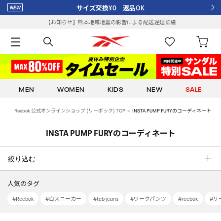
サイズ交換¥0 返品OK
【お知らせ】熊本地域地震の影響による配送遅延
詳細
MEN
WOMEN
KIDS
NEW
SALE
Reebok 公式オンラインショップ (リーボック) TOP
INSTA PUMP FURYのコーディネート
INSTA PUMP FURYのコーディネート
絞り込む
人気のタグ
#Reebok
#白スニーカー
#tcb jeans
#ワークパンツ
#reebok
#リー