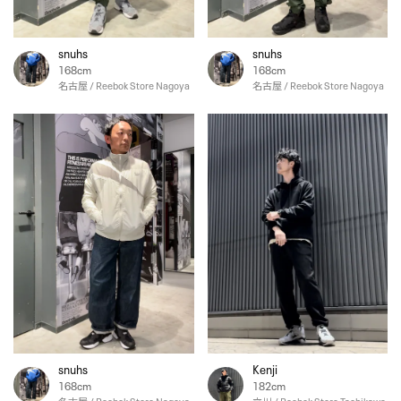
snuhs
snuhs
168cm
168cm
名古屋 / Reebok Store Nagoya
名古屋 / Reebok Store Nagoya
snuhs
Kenji
168cm
182cm