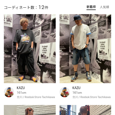
12
新着順
コーディネート数：
件
人気順
KAZU
KAZU
161cm
161cm
立川 / Reebok Store Tachikawa
立川 / Reebok Store Tachikawa