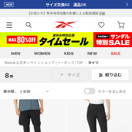
サイズ交換¥0 返品OK
【お知らせ】熊本地域地震の影響による配送遅延
詳細
MEN
WOMEN
KIDS
NEW
SALE
Reebok 公式オンラインショップ (リーボック) TOP
タイツ
8
絞り込む
サイズ
件
表示順 :
カラーをまとめる