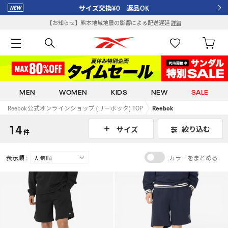
サイズ交換¥0 返品OK
【お知らせ】熊本地域地震の影響による配送遅延
詳細
MEN
WOMEN
KIDS
NEW
SALE
Reebok 公式オンラインショップ (リーボック) TOP
Reebok
14
絞り込む
サイズ
件
表示順 :
カラーをまとめる