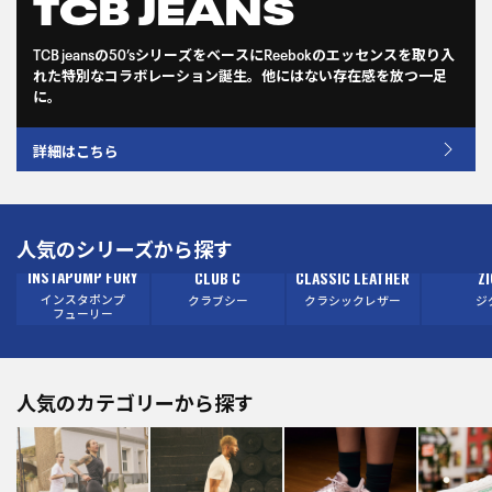
TCB JEANS
TCB jeansの50’sシリーズをベースにReebokのエッセンスを取り入
れた特別なコラボレーション誕生。他にはない存在感を放つ一足
に。
詳細はこちら
人気のシリーズから探す
INSTAPUMP FURY
CLUB C
CLASSIC LEATHER
ZI
インスタポンプ
クラブシー
クラシックレザー
ジ
フューリー
人気のカテゴリーから探す