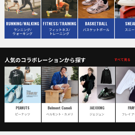
RUNNING/WALKING
FITNESS/TRAINING
BASKETBALL
SNEA
ランニング/
フィットネス/
バスケットボール
スニー
ウォーキング
トレーニング
人気のコラボレーションから探す
すべて見る
PEANUTS
Belmont Cameli
JAEJOONG
FRAY
ピーナッツ
ベルモント・カメリ
ジェジュン
フレイ 