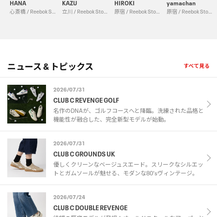
HANA
KAZU
HIROKI
yamachan
心斎橋 / Reebok Store Shinsaibashi
立川 / Reebok Store Tachikawa
原宿 / Reebok Store Harajuku
原宿 / Reebok Store Harajuku
ニュース & トピックス
すべて見る
2026/07/31
CLUB C REVENGE GOLF
名作のDNAが、ゴルフコースへと降臨。洗練された品格と
機能性が融合した、完全新型モデルが始動。
2026/07/31
CLUB C GROUNDS UK
優しくクリーンなベージュスエード。スリークなシルエッ
トとガムソールが魅せる、モダンな80'sヴィンテージ。
2026/07/24
CLUB C DOUBLE REVENGE