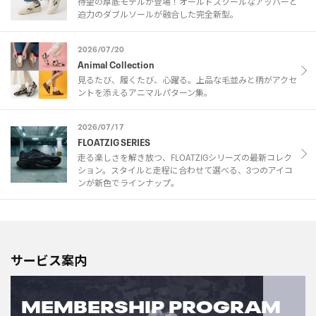
待望の厚底モデルが登場！オールドスクールなアッパーと
迫力のダブルソールが融合した完全新型。
2026/07/20
Animal Collection
見るたび、履くたび、心躍る。上品な毛並みと柄がアクセ
ントを添えるアニマルパターン集。
2026/07/17
FLOATZIG SERIES
走る楽しさを解き放つ、FLOATZIGシリーズの最新コレク
ション。スタイルと走程に合わせて選べる、3つのアイコ
ンが新色でラインナップ。
サービス案内
MEMBERSHIP PROGRAM