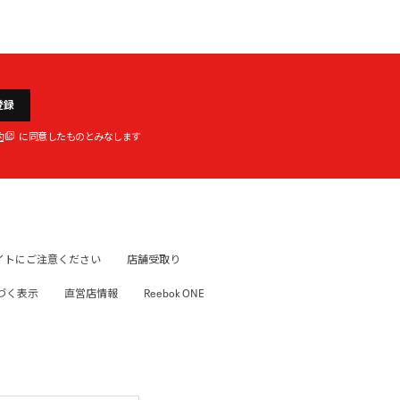
登録
約
に同意したものとみなします
イトにご注意ください
店舗受取り
づく表示
直営店情報
Reebok ONE