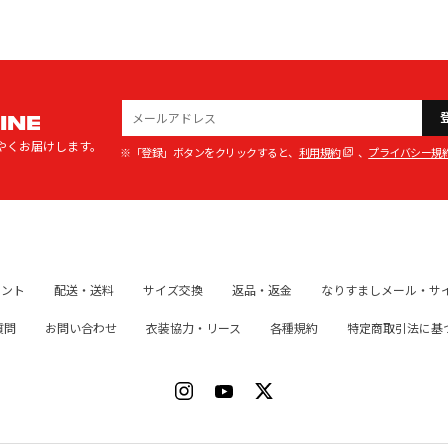
INE
やくお届けします。
※「登録」ボタンをクリックすると、
利用規約
、
プライバシー規
イント
配送・送料
サイズ交換
返品・返金
なりすましメール・サ
質問
お問い合わせ
衣装協力・リース
各種規約
特定商取引法に基