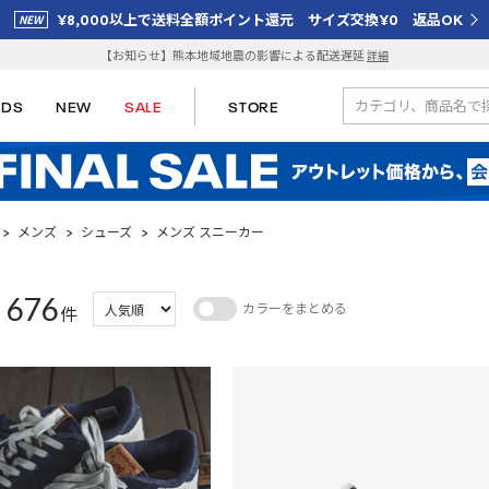
¥8,000以上で送料全額ポイント還元 サイズ交換¥0 返品OK
【お知らせ】熊本地域地震の影響による配送遅延
詳細
IDS
NEW
SALE
STORE
>
メンズ
>
シューズ
>
メンズ スニーカー
676
カラーをまとめる
：
件