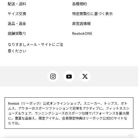
配送・送料
各種規約
サイズ交換
特定商取引に基づく表示
返品・返金
直営店情報
店舗受取り
ReebokONE
なりすましメール・サイトにご注
意ください
Reebok（リーボック）公式オンラインショップ。スニーカー、トップス、ボト
ムス、アウターのスポーツファッションで日常をアクティブに。フィットネスシ
ューズ＆ウェア、ランニングシューズのスポーツ仕様でパフォーマンスを最大限
に。豊富な品揃え、限定アイテム、会員限定特典はリーボック公式ECサイトな
らでは。