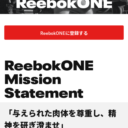
ReebokONE
ReebokONEに登録する
ReebokONE
Mission
Statement
「与えられた肉体を尊重し、精
神を研ぎ澄ませ」