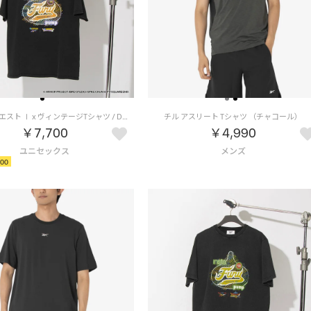
ドラゴンクエスト Ⅰ x ヴィンテージTシャツ / DRAGON QUEST Ⅰ x VINTAGE TEE 【返品不可商品】 （ブラック/オレンジ）
チル アスリート Tシャツ （チャコール）
￥7,700
￥4,990
00