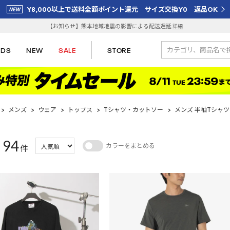
¥8,000以上で送料全額ポイント還元 サイズ交換¥0 返品OK
【お知らせ】熊本地域地震の影響による配送遅延
詳細
IDS
NEW
SALE
STORE
>
メンズ
>
ウェア
>
トップス
>
Tシャツ・カットソー
>
メンズ 半袖Tシャツ
94
カラーをまとめる
：
件