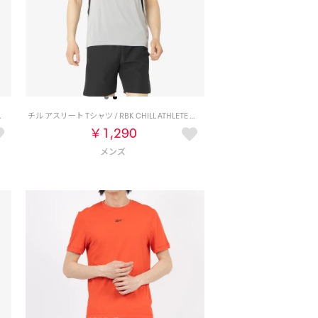
HIC TEE （ブラック）
チル アスリート Tシャツ / RBK CHILL ATHLETE TEE （グレー）
￥1,290