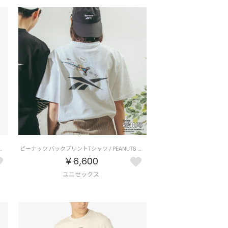
KETBALL RELAXED T-SHIRT （ブラック）
ピーナッツ バックプリントTシャツ / PEANUTS BACK PRINT Tee （ホワイト）
￥6,600