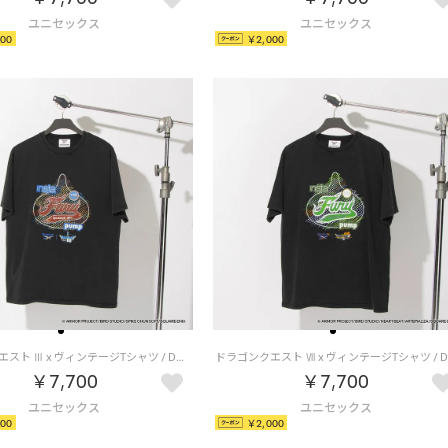
00
￥2,000
ドラゴンクエスト Ⅲ x ヴィンテージTシャツ / DRAGON QUEST Ⅲ x VINTAGE TEE 【返品不可商品】 （ブラック/バーガンディ）
￥7,700
￥7,700
00
￥2,000