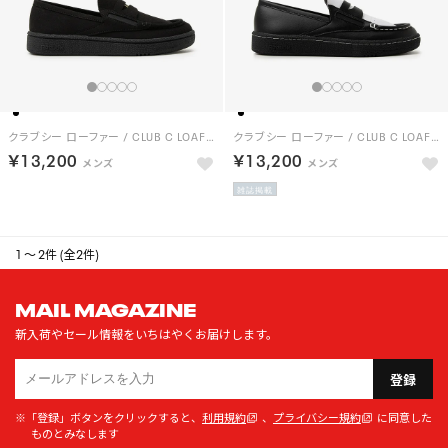
クラブシー ローファー / CLUB C LOAFER （ブラック）
クラブシー ローファー / CLUB C LOAFER （ブラック）
￥13,200
￥13,200
雑誌掲載
1 ～ 2件 (全2件)
MAIL MAGAZINE
新入荷やセール情報をいちはやくお届けします。
登録
※「登録」ボタンをクリックすると、
利用規約
、
プライバシー規約
に同意した
ものとみなします