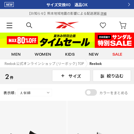
サイズ交換¥0 返品OK
【お知らせ】熊本地域地震の影響による配送遅延
詳細
MEN
WOMEN
KIDS
NEW
SALE
Reebok 公式オンラインショップ (リーボック) TOP
Reebok
2
絞り込む
サイズ
件
表示順 :
カラーをまとめる