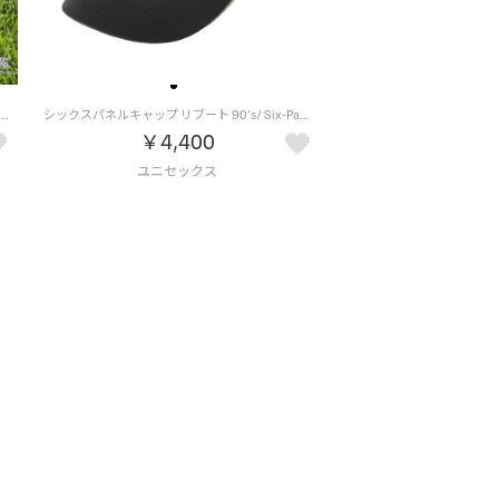
ピーナッツフロントビーグルスカウトキャップ / PEANUTS BEAGLE SCOUTS CAP （BL）
シックスパネルキャップ リブート 90’s/ Six-Panel Cap REBOOT 90’s（ブラック）
￥4,400