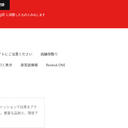
登録
約
に同意したものとみなします
イトにご注意ください
店舗受取り
づく表示
直営店情報
Reebok ONE
ファッションで日常をアク
に。豊富な品揃え、限定ア