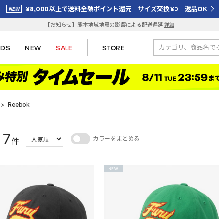
¥8,000以上で送料全額ポイント還元 サイズ交換¥0 返品OK
【お知らせ】熊本地域地震の影響による配送遅延
詳細
IDS
NEW
SALE
STORE
>
Reebok
7
カラーをまとめる
：
件
NEW