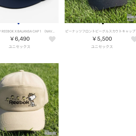
キャップ 1 / REEBOK X BALANSA CAP 1 （NAVY）
￥6,490
￥5,500