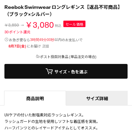
Reebok Swimwear ロングレギンス【返品不可商品】
（ブラック×シルバー）
￥3,080
セール価格
￥3,850
税込
30
ポイント還元
以内
お急ぎ便なら
のお支払いで
3時間49分00秒
8月7日(金)
にお届け
詳細
ポスト投函対象品 (単品注文の場合)
サイズ・色を選ぶ
商品説明
サイズ詳細
UVケアの付いた耐塩素対応ラッシュレギンス。
ラッシュガードの生地を使用しソフトな着圧感を実現。
ハーフパンツとのレイヤードアイテムとしてオススメ。