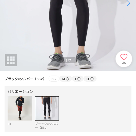
1
/
7
36
ブラック×シルバー（BSV）
S
×
M
○
L
○
LL
○
バリエーション
BK
ブラック×シルバ
ー（BSV）