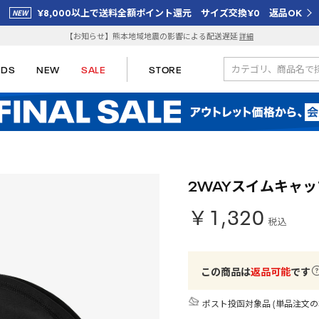
¥8,000以上で送料全額ポイント還元 サイズ交換¥0 返品OK
【お知らせ】熊本地域地震の影響による配送遅延
詳細
IDS
NEW
SALE
STORE
2WAYスイムキャッ
￥1,320
税込
この商品は
返品可能
です
ポスト投函対象品 (単品注文の