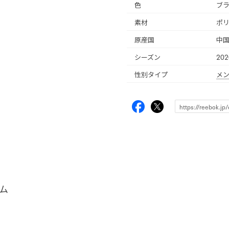
色
ブラ
素材
ポリ
原産国
中
シーズン
20
性別タイプ
メ
ム