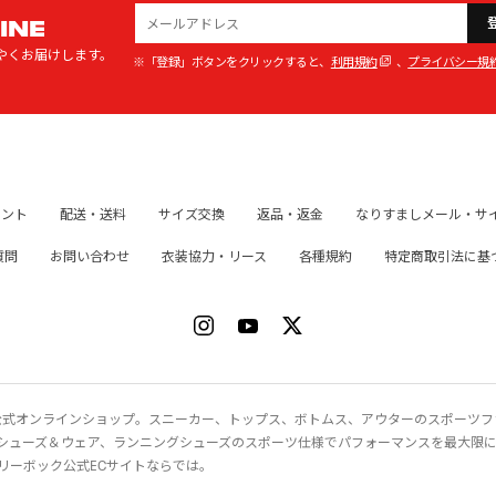
INE
やくお届けします。
※「登録」ボタンをクリックすると、
利用規約
、
プライバシー規
イント
配送・送料
サイズ交換
返品・返金
なりすましメール・サ
質問
お問い合わせ
衣装協力・リース
各種規約
特定商取引法に基
ク）公式オンラインショップ。スニーカー、トップス、ボトムス、アウターのスポーツ
シューズ＆ウェア、ランニングシューズのスポーツ仕様でパフォーマンスを最大限
リーボック公式ECサイトならでは。