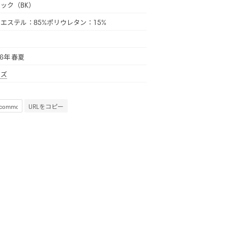
ック（BK）
エステル：85%ポリウレタン：15%
国
26年 春夏
ンズ
URLをコピー