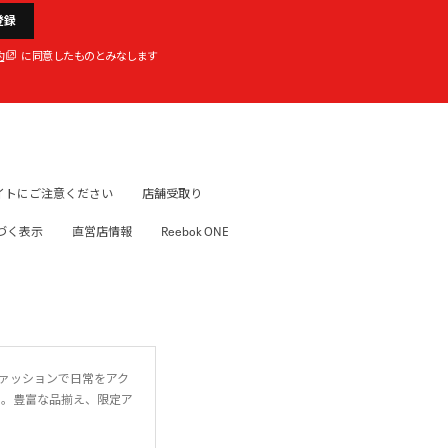
登録
約
に同意したものとみなします
イトにご注意ください
店舗受取り
づく表示
直営店情報
Reebok ONE
ファッションで日常をアク
に。豊富な品揃え、限定ア