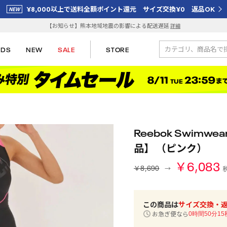
¥8,000以上で送料全額ポイント還元 サイズ交換¥0 返品OK
【お知らせ】熊本地域地震の影響による配送遅延
詳細
IDS
NEW
SALE
STORE
Reebok Swim
品】 （ピンク）
￥6,083
￥8,690
この商品は
サイズ交換・
お急ぎ便なら
0時間50分15