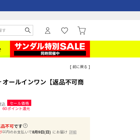
[ 前に戻る ]
wear オールインワン【返品不可商
セール価格
税込
60
ポイント還元
返品不可
です
以内
のお支払いで
8月9日(日)
にお届け
詳細
秒