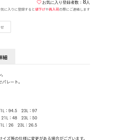
8
お気に入り登録者数：
人
お気に入りに登録すると
値下げ
や
再入荷
の際にご連絡します
わせ
詳細
ン。
セパレート。
1L：94.5 23L：97
 21L：48 23L：50
1L：26 23L：26.5
サイズ等の仕様に変更がある場合がございます。