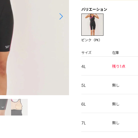
バリエーション
ピンク（PK）
サイズ
在庫
4L
残り1点
5L
無し
6L
無し
7L
無し