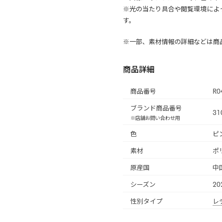
※光の当たり具合や閲覧環境によ
す。
※一部、素材情報の詳細などは商
商品詳細
商品番号
R0
ブランド商品番号
31
※店舗お問い合わせ用
色
ピ
素材
ポ
原産国
中
シーズン
20
性別タイプ
レ