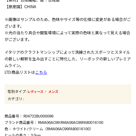
【原産国】CHINA
※画像はサンプルのため、色味やサイズ等の仕様に変更がある場合がご
ざいます。
※光の当たり具合や閲覧環境によって実際の色味と異なって見える場合
がございます。
イタリアのクラフトマンシップによって洗練されたスポーツとスタイル
の新しい解釈を生み出すことに特化した、リーボックの新しいプレミア
ムライン。
LTD 商品リストは
こちら
性別タイプ
:
・
レディース
メンズ
カテゴリ
:
商品番号
： R04722BU000096
ブランド商品番号
： RMIA06AC99 RMIA06AC99FAB0016100
色
： ホワイト/クリーム（RMIA06AC99FAB0016100）
ヒールの高さ
： 3.0cm