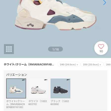
1
/
16
90
ホワイト/クリーム（RMIA06AC99FAB0016100）
240 (24.0cm)
×
250 (25.0cm)
×
260
バリエーション
ホワイト/クリー
ホワイト（1002
ブラック（1002
ム（RMIA06AC9
60270）
60269）
9FAB0016100）