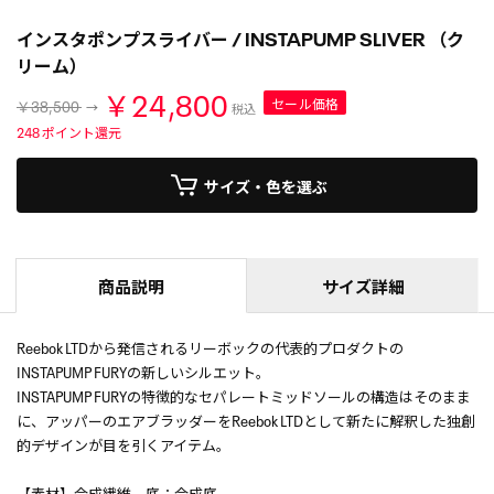
インスタポンプスライバー / INSTAPUMP SLIVER （ク
リーム）
￥24,800
セール価格
￥38,500
税込
248
ポイント還元
サイズ・色を選ぶ
商品説明
サイズ詳細
Reebok LTDから発信されるリーボックの代表的プロダクトの
INSTAPUMP FURYの新しいシルエット。
INSTAPUMP FURYの特徴的なセパレートミッドソールの構造はそのまま
に、アッパーのエアブラッダーをReebok LTDとして新たに解釈した独創
的デザインが目を引くアイテム。
【素材】合成繊維、底：合成底