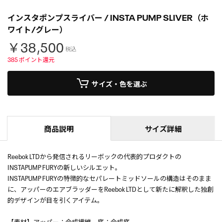
インスタポンプスライバー / INSTA PUMP SLIVER（ホ
ワイト/グレー）
￥38,500
税込
385
ポイント還元
サイズ・色を選ぶ
商品説明
サイズ詳細
Reebok LTDから発信されるリーボックの代表的プロダクトの
INSTAPUMP FURYの新しいシルエット。
INSTAPUMP FURYの特徴的なセパレートミッドソールの構造はそのまま
に、アッパーのエアブラッダーをReebok LTDとして新たに解釈した独創
的デザインが目を引くアイテム。
【素材】アッパー：合成繊維、底：合成底