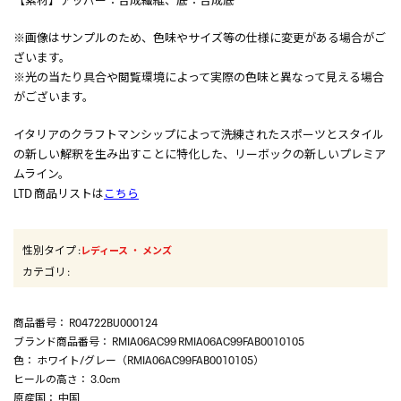
※画像はサンプルのため、色味やサイズ等の仕様に変更がある場合がご
ざいます。
※光の当たり具合や閲覧環境によって実際の色味と異なって見える場合
がございます。
イタリアのクラフトマンシップによって洗練されたスポーツとスタイル
の新しい解釈を生み出すことに特化した、リーボックの新しいプレミア
ムライン。
LTD 商品リストは
こちら
性別タイプ
:
・
レディース
メンズ
カテゴリ
:
商品番号
： R04722BU000124
ブランド商品番号
： RMIA06AC99 RMIA06AC99FAB0010105
色
： ホワイト/グレー（RMIA06AC99FAB0010105）
ヒールの高さ
： 3.0cm
原産国
： 中国