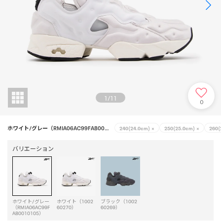
1
/
11
0
ホワイト/グレー（RMIA06AC99FAB0010105）
240(24.0cm)
×
250(25.0cm)
×
260(
バリエーション
ホワイト/グレー
ホワイト（1002
ブラック（1002
（RMIA06AC99F
60270）
60269）
AB0010105）