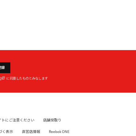
登録
約
に同意したものとみなします
イトにご注意ください
店舗受取り
づく表示
直営店情報
Reebok ONE