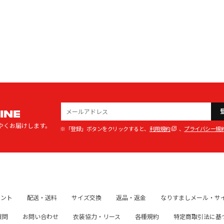
INE
やくお届けします。
※「登録」ボタンをクリックすると、
利用規約
、
プライバシー規
イント
配送・送料
サイズ交換
返品・返金
なりすましメール・サ
質問
お問い合わせ
衣装協力・リース
各種規約
特定商取引法に基