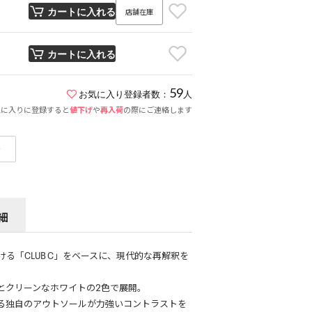
店舗在庫
カートに入れる
カートに入れる
59
お気に入り登録者数：
人
気に入りに登録すると
値下げ
や
再入荷
の際にご連絡します
せ
細
る「CLUB C」をベースに、現代的な再解釈を
とクリーンなホワイトの2色で展開。
る独自のアウトソールが力強いコントラストを