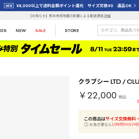
¥8,000以上で送料全額ポイント還元 サイズ交換¥0 返品OK
【お知らせ】熊本地域地震の影響による配送遅延
詳細
IDS
NEW
SALE
STORE
クラブシー LTD / CL
￥22,000
税込
2
この商品は
サイズ交換無料
お急ぎ便なら
12時間54分23