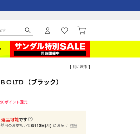
[ 前に戻る ]
UB C LTD （ブラック）
20
ポイント還元
・返品可能
です
以内
のお支払いで
8月10日(月)
にお届け
詳細
秒