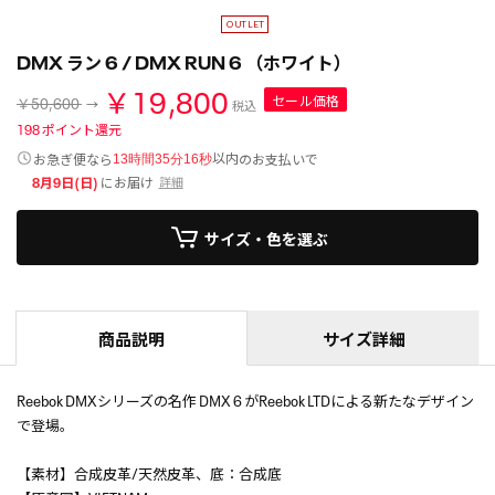
DMX ラン 6 / DMX RUN 6 （ホワイト）
￥19,800
セール価格
￥50,600
税込
198
ポイント還元
以内
お急ぎ便なら
のお支払いで
13時間35分15秒
8月9日(日)
にお届け
詳細
サイズ・色を選ぶ
商品説明
サイズ詳細
Reebok DMXシリーズの名作 DMX 6 がReebok LTDによる新たなデザイン
で登場。
【素材】合成皮革/天然皮革、底：合成底