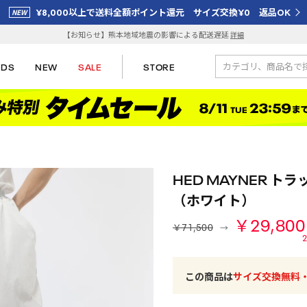
¥8,000以上で送料全額ポイント還元 サイズ交換¥0 返品OK
【お知らせ】熊本地域地震の影響による配送遅延
詳細
IDS
NEW
SALE
STORE
HED MAYNER トラッ
（ホワイト）
￥29,800
￥71,500
2
この商品は
サイズ交換無料