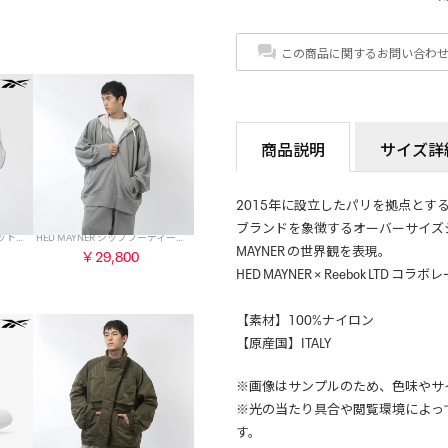
この商品に関するお問い合わ
商品説明
サイズ詳
2015年に設立したパリを拠点とするブ
ブランドを象徴するオーバーサイズシ
HED MAYNER フードジャケット / HOODED JACKET （ホワイト）
HED MAYNER ジップフーディー / ZIPPED HOODIE （グレー）
MAYNER の世界観を表現。
￥29,800
HED MAYNER × Reebok LTD
【素材】100%ナイロン
【原産国】ITALY
※画像はサンプルのため、色味やサ
※光の当たり具合や閲覧環境によっ
す。