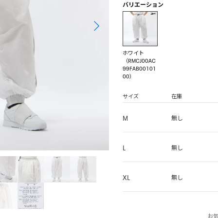
バリエーション
ホワイト
（RMCJ00AC
99FAB00101
00）
サイズ
在庫
M
無し
L
無し
XL
無し
お