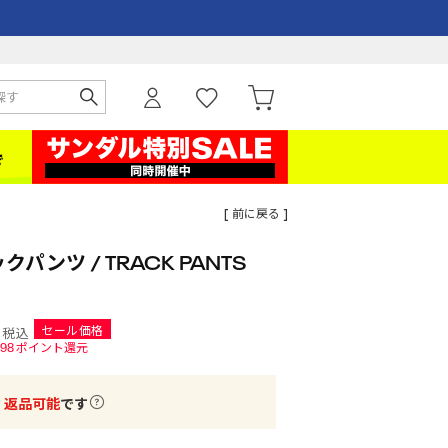
[ 前に戻る ]
クパンツ / TRACK PANTS
セール価格
税込
98
ポイント還元
・返品可能
です