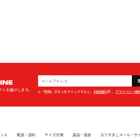
INE
やくお届けします。
※「登録」ボタンをクリックすると、
利用規約
、
プライバシー規
イント
配送・送料
サイズ交換
返品・返金
なりすましメール・サ