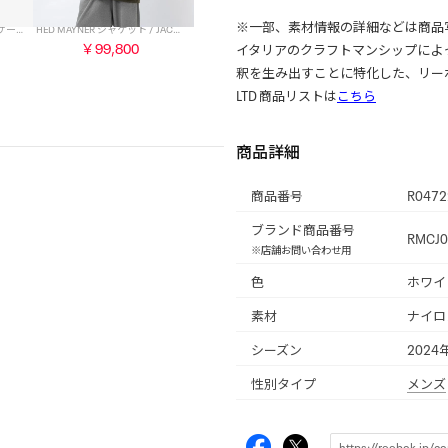
※一部、素材情報の詳細などは商品
HED MAYNER クラシックレザー / CLASSIC LEATHER （ホワイト）
HED MAYNER ジャケット / JACKET （アーミーグリーン）
￥99,800
イタリアのクラフトマンシップによ
釈を生み出すことに特化した、リー
LTD 商品リストは
こちら
商品詳細
商品番号
R0472
ブランド商品番号
RMCJ0
※店舗お問い合わせ用
色
ホワイト
素材
ナイロ
シーズン
2024
性別タイプ
メンズ