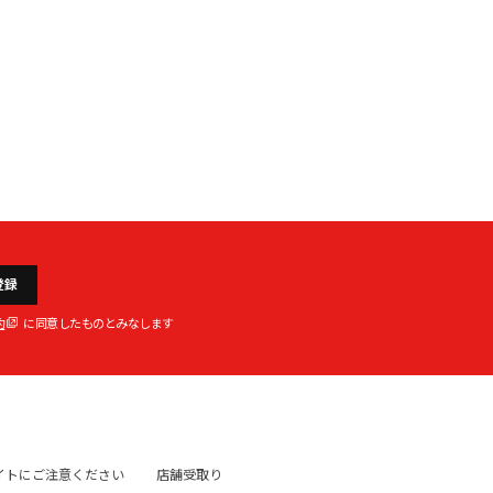
登録
約
に同意したものとみなします
イトにご注意ください
店舗受取り