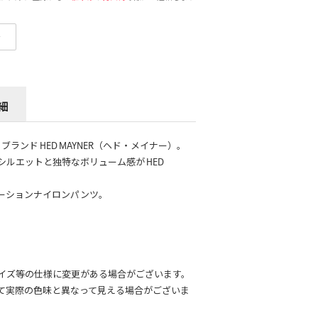
せ
細
ランド HED MAYNER（ヘド・メイナー）。
ルエットと独特なボリューム感が HED
 コラボレーションナイロンパンツ。
イズ等の仕様に変更がある場合がございます。
て実際の色味と異なって見える場合がございま