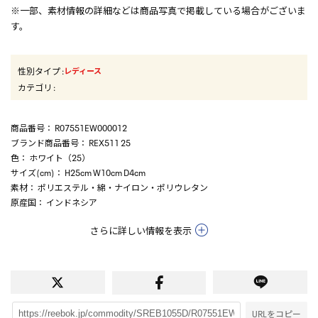
※一部、素材情報の詳細などは商品写真で掲載している場合がございま
す。
性別タイプ
:
レディース
カテゴリ
:
商品番号
： R07551EW000012
ブランド商品番号
： REX511 25
色
： ホワイト（25）
サイズ(cm)
： H25cm W10cm D4cm
素材
： ポリエステル・綿・ナイロン・ポリウレタン
原産国
： インドネシア
さらに詳しい情報を表示
URLをコピー