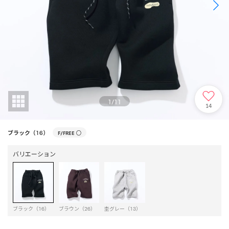
1
/
11
14
ブラック（16）
F/FREE
○
バリエーション
ブラック（16）
ブラウン（26）
杢グレー（13）