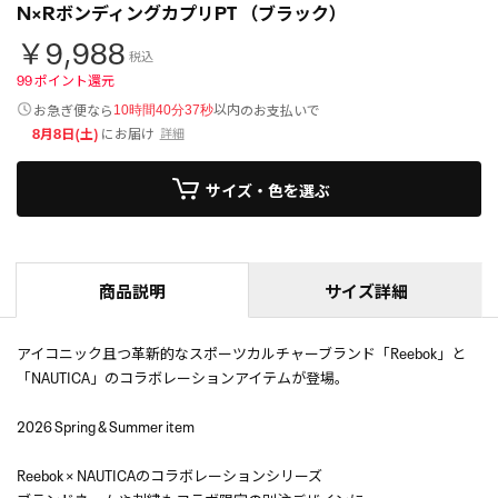
N×RボンディングカプリPT （ブラック）
￥9,988
税込
99
ポイント還元
以内
お急ぎ便なら
のお支払いで
10時間40分36秒
8月8日(土)
にお届け
詳細
サイズ・色を選ぶ
商品説明
サイズ詳細
アイコニック且つ革新的なスポーツカルチャーブランド「Reebok」と
「NAUTICA」のコラボレーションアイテムが登場。
2026 Spring & Summer item
Reebok × NAUTICAのコラボレーションシリーズ