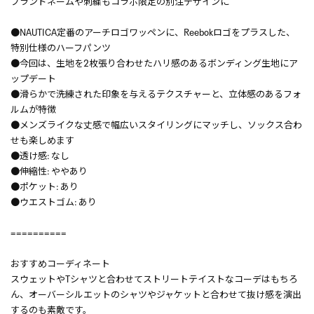
ブランドネームや刺繍もコラボ限定の別注デザインに
●NAUTICA定番のアーチロゴワッペンに、Reebokロゴをプラスした、
特別仕様のハーフパンツ
●今回は、生地を2枚張り合わせたハリ感のあるボンディング生地にア
ップデート
●滑らかで洗練された印象を与えるテクスチャーと、立体感のあるフォ
ルムが特徴
●メンズライクな丈感で幅広いスタイリングにマッチし、ソックス合わ
せも楽しめます
●透け感: なし
●伸縮性: ややあり
●ポケット: あり
●ウエストゴム: あり
==========
おすすめコーディネート
スウェットやTシャツと合わせてストリートテイストなコーデはもちろ
ん、オーバーシルエットのシャツやジャケットと合わせて抜け感を演出
するのも素敵です。