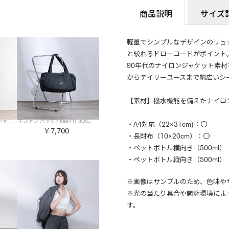
商品説明
サイズ
軽量でシンプルなデザインのリュ
と絞れるドローコードがポイント
90年代のナイロンジャケット素
からデイリーユースまで幅広いシ
【素材】撥水機能を備えたナイロン
ショート ロングスリーブ Tシャツ / Ree-FIT SHORT L/SW-TEE （ホワイト）
ボストン バッグ / Ree-FIT BOSTON BAG （インクブラック）
・A4対応（22×31cm)：〇
￥7,700
・長財布（10×20cm）：〇
・ペットボトル横向き（500ml）
・ペットボトル縦向き（500ml）
※画像はサンプルのため、色味や
※光の当たり具合や閲覧環境によ
す。