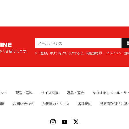
INE
やくお届けします。
※「登録」ボタンをクリックすると、
利用規約
、
プライバシー規
イント
配送・送料
サイズ交換
返品・返金
なりすましメール・サ
質問
お問い合わせ
衣装協力・リース
各種規約
特定商取引法に基