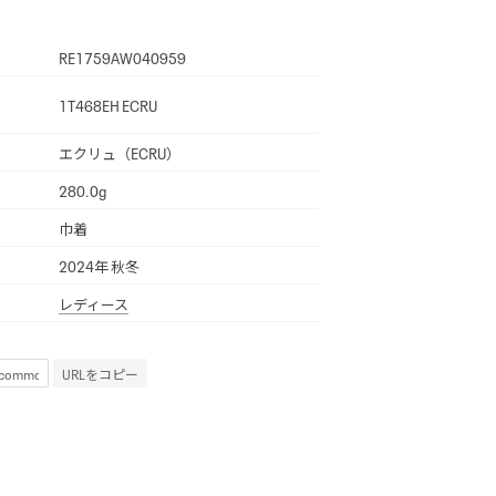
RE1759AW040959
1T468EH ECRU
エクリュ（ECRU）
280.0g
巾着
2024年 秋冬
レディース
URLをコピー