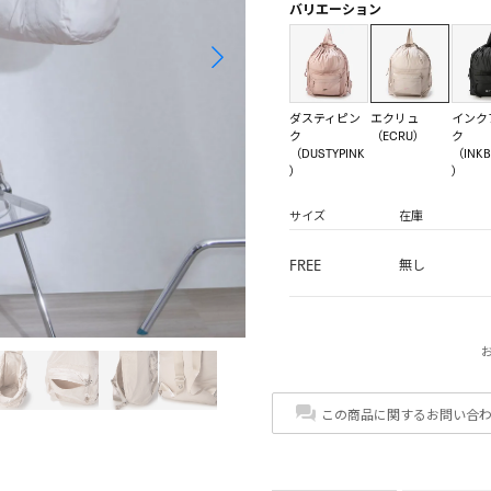
バリエーション
ダスティピン
エクリュ
インク
ク
（ECRU）
ク
（DUSTYPINK
（INKB
）
）
サイズ
在庫
FREE
無し
この商品に関するお問い合