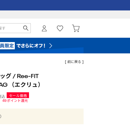
[ 前に戻る ]
 / Ree-FIT
BAG （エクリュ）
セール価格
税込
49
ポイント還元