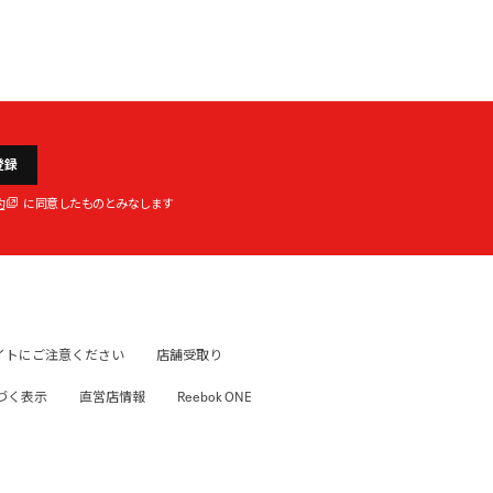
登録
約
に同意したものとみなします
イトにご注意ください
店舗受取り
づく表示
直営店情報
Reebok ONE