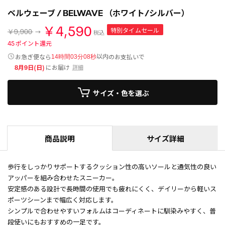
ベルウェーブ / BELWAVE （ホワイト/シルバー）
￥4,590
特別タイムセール
￥9,900
税込
45
ポイント還元
以内
お急ぎ便なら
のお支払いで
14時間03分08秒
8月9日(日)
にお届け
詳細
サイズ・色を選ぶ
商品説明
サイズ詳細
歩行をしっかりサポートするクッション性の高いソールと通気性の良い
アッパーを組み合わせたスニーカー。
安定感のある設計で長時間の使用でも疲れにくく、デイリーから軽いス
ポーツシーンまで幅広く対応します。
シンプルで合わせやすいフォルムはコーディネートに馴染みやすく、普
段使いにもおすすめの一足です。