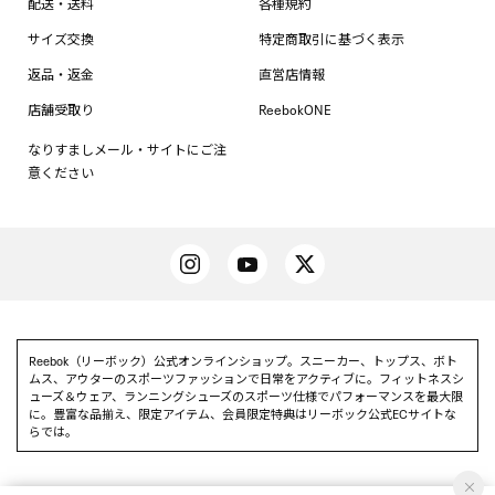
配送・送料
各種規約
サイズ交換
特定商取引に基づく表示
返品・返金
直営店情報
店舗受取り
ReebokONE
なりすましメール・サイトにご注
意ください
Reebok（リーボック）公式オンラインショップ。スニーカー、トップス、ボト
ムス、アウターのスポーツファッションで日常をアクティブに。フィットネスシ
ューズ＆ウェア、ランニングシューズのスポーツ仕様でパフォーマンスを最大限
に。豊富な品揃え、限定アイテム、会員限定特典はリーボック公式ECサイトな
らでは。