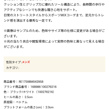
クッション性とグリップ力に優れたソール構造により、長時間の歩行や
アクティブなシーンでも快適な履き心地をサポート。
日常のストリートスタイルからスポーツMIXコーデまで、足元からトレ
ンド感を演出する優秀な一足です。
※画像はサンプルのため、色味やサイズ等の仕様に変更がある場合がご
ざいます。
※光の当たり具合や閲覧環境によって実際の色味と異なって見える場合
がございます。
性別タイプ
:
メンズ
カテゴリ
:
商品番号
： RE1759BM042958
ブランド商品番号
： 168986 100276216
色
： ブラック/ホワイト（100276216）
ヒールの高さ
： 2.5cm
原産国
： ベトナム
プラットフォームの高さ(cm)
： 2.0cm