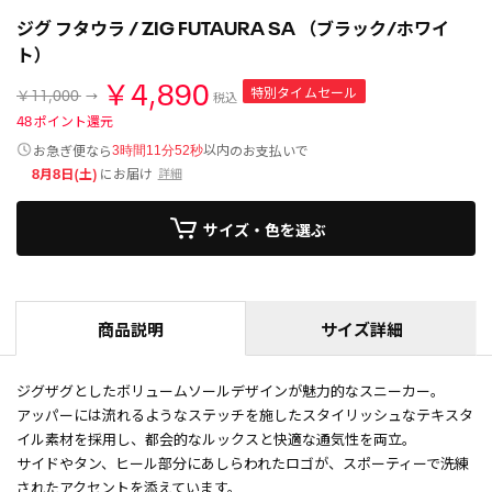
ジグ フタウラ / ZIG FUTAURA SA （ブラック/ホワイ
ト）
￥4,890
特別タイムセール
￥11,000
税込
48
ポイント還元
以内
お急ぎ便なら
のお支払いで
3時間11分52秒
8月8日(土)
にお届け
詳細
サイズ・色を選ぶ
商品説明
サイズ詳細
ジグザグとしたボリュームソールデザインが魅力的なスニーカー。
アッパーには流れるようなステッチを施したスタイリッシュなテキスタ
イル素材を採用し、都会的なルックスと快適な通気性を両立。
サイドやタン、ヒール部分にあしらわれたロゴが、スポーティーで洗練
されたアクセントを添えています。