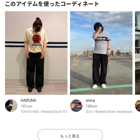
このアイテムを使ったコーディネート
HARUNA
shina
161cm
160cm
TOKYO-BAY / Reebok Store TOKYO-BAY
立川 / Reebok Store Tachikawa
もっと見る