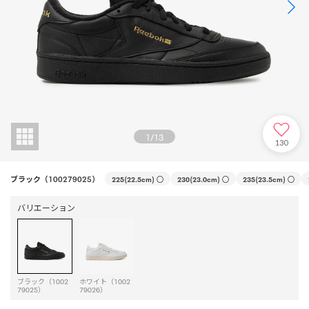
1
/
13
130
ブラック（100279025）
225(22.5cm)
○
230(23.0cm)
○
235(23.5cm)
○
バリエーション
ブラック（1002
ホワイト（1002
79025）
79026）