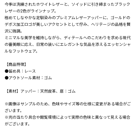
今季は洗練されたホワイトレザーと、ソイッドに引き締まったブラック
レザーの2色がラインナップ。
極めてしなやかな足馴染みのプレミアムレザーアッパーに、ゴールドの
デボス加工ロゴが美しいアクセントとして佇み、ヘリテージの品格を贅
沢に強調。
ミニマルな美学を維持しながら、ディテールへのこだわりを求める現代
の審美眼に応え、日常の装いにエレガントな気品を添えるエッセンシャ
ルなフットウェア。
【商品特徴】
●留め具：レース
●アウトソール素材：ゴム
【素材】アッパー：天然皮革、底：ゴム
※画像はサンプルのため、色味やサイズ等の仕様に変更がある場合がご
ざいます。
※光の当たり具合や閲覧環境によって実際の色味と異なって見える場合
がございます。