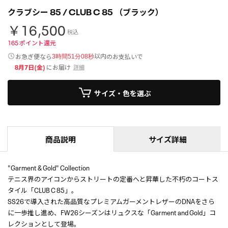
クラブシー 85 / CLUB C 85 （ブラック）
￥16,500
税込
165
ポイント還元
以内
お急ぎ便なら
のお支払いで
3時間51分08秒
8月7日(金)
にお届け
詳細
サイズ・色を選ぶ
商品説明
サイズ詳細
"Garment & Gold" Collection
テニス界のアイコンからストリートの定番へと昇華した不朽のコートス
タイル「CLUB C 85」。
SS26で導入された高品質なプレミアムガーメントレザーのDNAをさら
に一歩推し進め、FW26シーズンはリュクスな「Garment and Gold」コ
レクションとして登場。