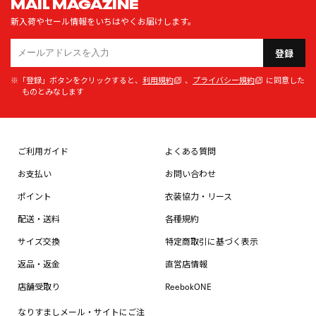
MAIL MAGAZINE
新入荷やセール情報をいちはやくお届けします。
登録
※「登録」ボタンをクリックすると、
利用規約
、
プライバシー規約
に同意した
ものとみなします
ご利用ガイド
よくある質問
お支払い
お問い合わせ
ポイント
衣装協力・リース
配送・送料
各種規約
サイズ交換
特定商取引に基づく表示
返品・返金
直営店情報
店舗受取り
ReebokONE
なりすましメール・サイトにご注