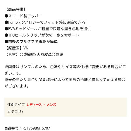
【商品特徴】
●スエード製アッパー
●Pumpテクノロジーでフィット感に調節できる
●EVAミッドソールが軽量で快適な履き心地を提供
●TPUヒールクリップが次の一歩をサポート
●前後のプルタブで着脱が簡単
【原産国】VN
【素材】合成繊維/天然皮革合成底
※画像はサンプルのため、色味やサイズ等の仕様に変更がある場合がご
ざいます。
※光の当たり具合や閲覧環境によって実際の色味と異なって見える場合
がございます。
性別タイプ
:
・
レディース
メンズ
カテゴリ
:
商品番号
： RE1759BM15707