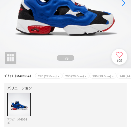
1
/
9
605
ﾌﾞﾗｯｸ（M40934）
220 (22.0cm)
×
230 (23.0cm)
×
235 (23.5cm)
×
240 (24
バリエーション
ﾌﾞﾗｯｸ（M4093
4）