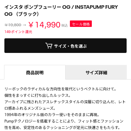
インスタ ポンプフューリー OG / INSTAPUMP FURY
OG （ブラック）
￥14,990
セール価格
￥19,800
税込
149
ポイント還元
サイズ・色を選ぶ
商品説明
サイズ詳細
リーボックのラディカルな方向性を現代というベクトルに向けて。
個性をまっすぐに打ち出したルックス。
アーカイブに残されたアスレチックスタイルの深層に切り込んだ、レト
ロ感あふれるメンズシューズ。
1994年のオリジナル版のカラー使いをそのままに再現。
Pumpテクノロジーを搭載することにより、フィット感とファッション
性を高め、安定性のあるクッショニングが足元に快適さをもたらす。