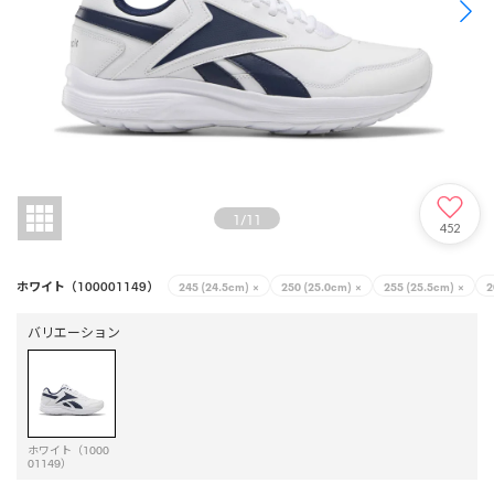
1
/
11
452
ホワイト（100001149）
245 (24.5cm)
×
250 (25.0cm)
×
255 (25.5cm)
×
2
バリエーション
ホワイト（1000
01149）