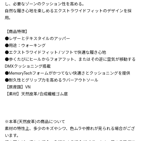
し、必要なゾーンのクッション性を高める。
自然な履き心地を楽しめるエクストラワイドフィットのデザインを採
用。
【商品特徴】
●レザーとテキスタイルのアッパー
●用途：ウォーキング
●エクストラワイドフィット / ソフトで快適な履き心地
●歩くたびにヒールからフォアフット、またはその逆に空気が移動する
DMXクッショニング搭載
●MemoryTechフォームがかつてない快適さとクッショニングを提供
●耐久性とグリップ力を高めるラバーアウトソール
【原産国】VN
【素材】天然皮革/合成繊維ゴム底
※本革(天然皮革)の商品について
素材の特性上、多少のキズやシワ、色ムラや擦れが見られる場合がござ
います。