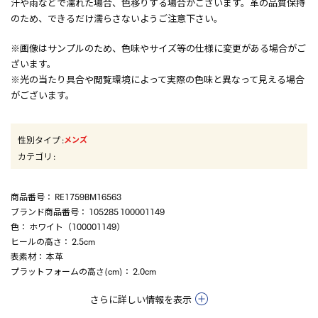
汗や雨などで濡れた場合、色移りする場合がございます。革の品質保持
のため、できるだけ濡らさないようご注意下さい。
※画像はサンプルのため、色味やサイズ等の仕様に変更がある場合がご
ざいます。
※光の当たり具合や閲覧環境によって実際の色味と異なって見える場合
がございます。
性別タイプ
:
メンズ
カテゴリ
:
商品番号
： RE1759BM16563
ブランド商品番号
： 105285 100001149
色
： ホワイト（100001149）
ヒールの高さ
： 2.5cm
表素材
： 本革
プラットフォームの高さ(cm)
： 2.0cm
さらに詳しい情報を表示